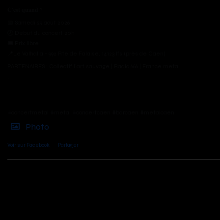
𝐂’𝐞𝐬𝐭 𝐪𝐮𝐚𝐧𝐝 ?
📅 Samedi 29 août 2026
🕖 Début du concert 20h
🎟️ Prix libre
📍Le Valhalla - 992 Rte de Falaise, 14123 Ifs (près de Caen)
PARTENAIRES : Collectif l'art sauvage | Radio 666 | France metal
.
.
.
#concertmetal #metal #concertcaen #barcaen #metalcaen
Photo
Voir sur Facebook
·
Partager