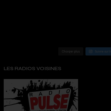
Charger plus
Suivre sur 
LES RADIOS VOISINES