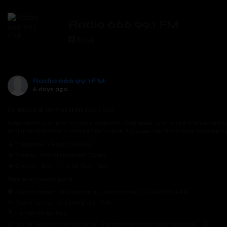
Radio 666 99.1 FM
8,355
Radio 666 99.1 FM
6 days ago
𝐋𝐄 𝐑𝐄𝐓𝐎𝐔𝐑 𝐃𝐔 𝐕𝐀𝐋𝐇’𝐌𝐄𝐓𝐀𝐋 ! 🤘🏻
Prépare-toi pour une nouvelle édition du 𝐕𝐚𝐥𝐡’𝐦𝐞𝐭𝐚𝐥, une soirée placée so
et d'une ambiance survoltée ! Sur scène, 𝟑 𝐠𝐫𝐨𝐮𝐩𝐞𝐬 viendrons faire trembler 
🔥 Thérendes - Métal (Havre)
🔥 Prosaic - Métal Hardcore (Dijon)
🔥 Cyphre - Death metal (Saint-Lô)
𝐌𝐚𝐢𝐬 𝐜̧𝐚 𝐧𝐞 𝐬’𝐚𝐫𝐫𝐞̂𝐭𝐞 𝐩𝐚𝐬 𝐥𝐚̀...
🛡️ Démonstration et initiation au béhourd avec LA BARONNERIE
✏️ Guest tattoo : EXITIUM & LUFFINK
🪓 Lancer de haches
🍖 Bar et restauration sur place ! Il parait même qu’on fait barbeuk... 🤫